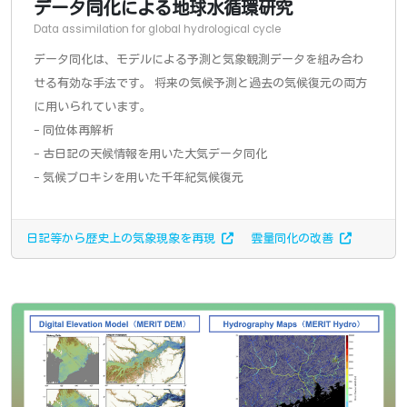
データ同化による地球水循環研究
Data assimilation for global hydrological cycle
データ同化は、モデルによる予測と気象観測データを組み合わ
せる有効な手法です。 将来の気候予測と過去の気候復元の両方
に用いられています。
- 同位体再解析
- 古日記の天候情報を用いた大気データ同化
- 気候プロキシを用いた千年紀気候復元
日記等から歴史上の気象現象を再現
雲量同化の改善