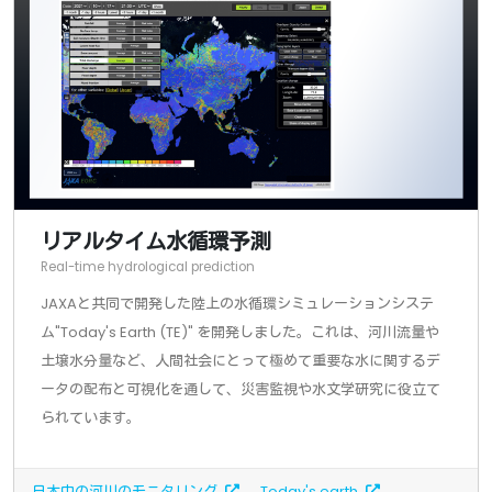
リアルタイム水循環予測
Real-time hydrological prediction
JAXAと共同で開発した陸上の水循環シミュレーションシステ
ム"Today's Earth (TE)" を開発しました。これは、河川流量や
土壌水分量など、人間社会にとって極めて重要な水に関するデ
ータの配布と可視化を通して、災害監視や水文学研究に役立て
られています。
日本中の河川のモニタリング
Today's earth